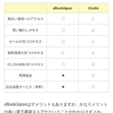
eBookJapan
Kindle
面白い漫画へのアクセス
〇
△
買い物のしやすさ
〇
△
セールの見つけやすさ
〇
△
無料漫画の見つけやすさ
〇
△
〇
〇
試し読み漫画の見つけやすさ
専用端末
✖
〇
読み放題サービス（有料）
✖
〇
eBookJapanはデメリットもありますが、かなりメリット
の多い電子書籍ストアだということがわかりますよね。