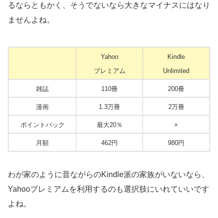
るならともかく、そうでないなら大きなマイナスにはなり
ませんよね。
Yahoo
Kindle
プレミアム
Unlimited
雑誌
110冊
200冊
漫画
1.3万冊
2万冊
ポイントバック
最大20％
×
月額
462円
980円
わが家のように昔ながらのKindle派の家族がいないなら、
Yahooプレミアムを利用するのも選択肢にいれていいです
よね。