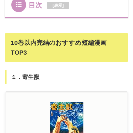
目次
[
表示
]
10巻以内完結のおすすめ短編漫画
TOP3
１．寄生獣